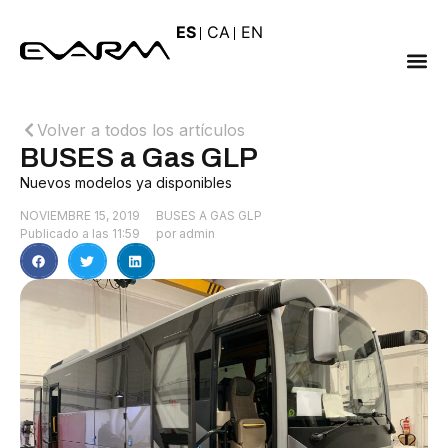
ES
CA
EN
Volver a todos los artículos
BUSES a Gas GLP
Nuevos modelos ya disponibles
NOVIEMBRE 15, 2019
BUSES A GAS GLP
Publicado a las
11:59
por
admin