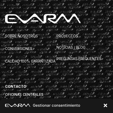
SOBRE NOSOTROS
PROYECTOS
NOTICIAS / BLOG
CONVERSIONES
PREGUNTAS FREQUENTES
CALIDAD 100% GARANTIZADA
CONTACTO
OFICINAS CENTRALES
Avd. Torre de la Vila 63B, 08830 Sant Boi de Llobregat
Gestionar consentimiento
info@evarm.com
+34932809972