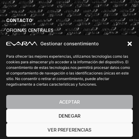
CONTACTO
OFICINAS CENTRALES
Avd. Torre de la Vila 63B, 08830 Sant Boi de Llobregat
Gestionar consentimiento
info@evarm.com
+34932809972
Para ofrecer las mejores experiencias, utilizamos tecnologías como las
DELEGACIONES COMERCIALES
cookies para almacenar y/o acceder a la información del dispositivo. El
consentimiento de estas tecnologías nos permitirá procesar datos como
tecnica@evarm.com
+34932809972
el comportamiento de navegación o las identificaciones únicas en este
SÍGUENOS:
sitio. No consentir o retirar el consentimiento, puede afectar
negativamente a ciertas características y funciones.
ACEPTAR
DENEGAR
©Copyright 2026 EVARM. All rights reserved.
Diseño Web
Barcelona
Accesibilidad
Política de privacidad
Aviso legal
Política de cookies
VER PREFERENCIAS