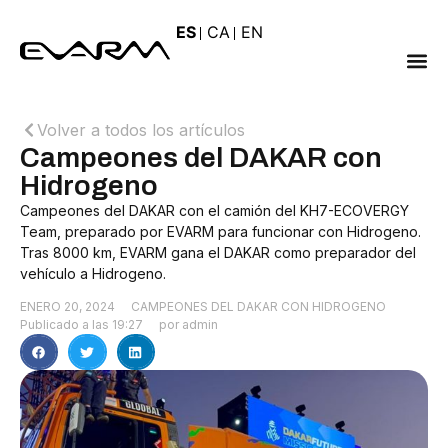
ES
CA
EN
Volver a todos los artículos
Campeones del DAKAR con
Hidrogeno
Campeones del DAKAR con el camión del KH7-ECOVERGY
Team, preparado por EVARM para funcionar con Hidrogeno.
Tras 8000 km, EVARM gana el DAKAR como preparador del
vehículo a Hidrogeno.
ENERO 20, 2024
CAMPEONES DEL DAKAR CON HIDROGENO
Publicado a las
19:27
por
admin