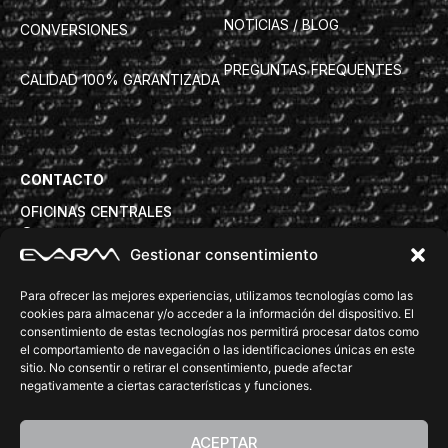
NOTICIAS / BLOG
CONVERSIONES
PREGUNTAS FREQUENTES
CALIDAD 100% GARANTIZADA
CONTACTO
OFICINAS CENTRALES
Avd. Torre de la Vila 63B, 08830 Sant Boi de Llobregat
Gestionar consentimiento
info@evarm.com
+34932809972
Para ofrecer las mejores experiencias, utilizamos tecnologías como las
DELEGACIONES COMERCIALES
cookies para almacenar y/o acceder a la información del dispositivo. El
consentimiento de estas tecnologías nos permitirá procesar datos como
tecnica@evarm.com
+34932809972
el comportamiento de navegación o las identificaciones únicas en este
SÍGUENOS:
sitio. No consentir o retirar el consentimiento, puede afectar
negativamente a ciertas características y funciones.
ACEPTAR