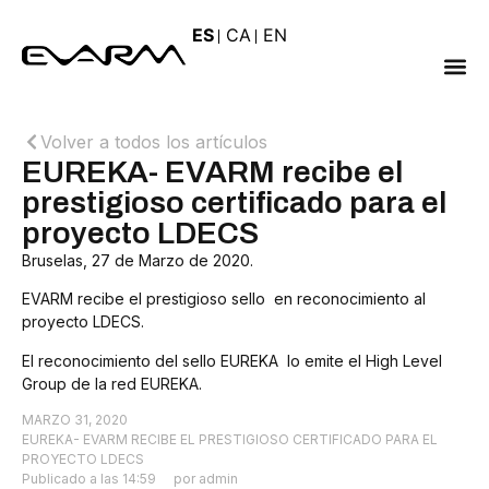
ES
CA
EN
Volver a todos los artículos
EUREKA- EVARM recibe el
prestigioso certificado para el
proyecto LDECS
Bruselas, 27 de Marzo de 2020.
EVARM recibe el prestigioso sello en reconocimiento al
proyecto LDECS.
El reconocimiento del sello EUREKA lo emite el High Level
Group de la red EUREKA.
MARZO 31, 2020
EUREKA- EVARM RECIBE EL PRESTIGIOSO CERTIFICADO PARA EL
PROYECTO LDECS
Publicado a las
14:59
por
admin