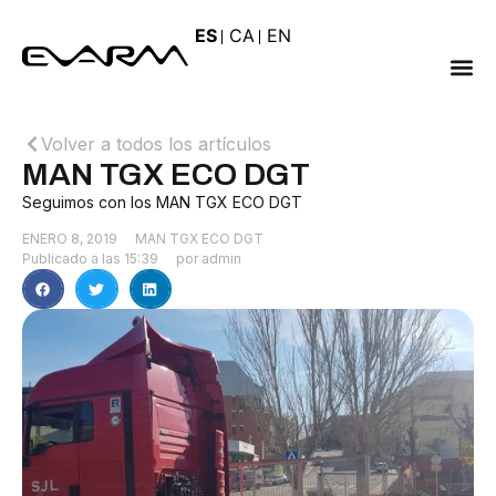
ES
CA
EN
Volver a todos los artículos
MAN TGX ECO DGT
Seguimos con los MAN TGX ECO DGT
ENERO 8, 2019
MAN TGX ECO DGT
Publicado a las
15:39
por
admin