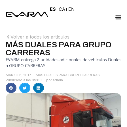
ES
CA
EN
Volver a todos los artículos
MÁS DUALES PARA GRUPO
CARRERAS
EVARM entrega 2 unidades adicionales de vehiculos Duales
a GRUPO CARRERAS
MARZO 6, 2017
MÁS DUALES PARA GRUPO CARRERAS
Publicado a las
09:03
por
admin