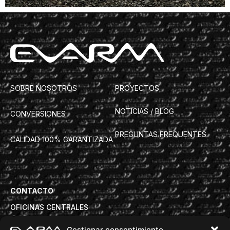
SOBRE NOSOTROS
PROYECTOS
NOTICIAS / BLOG
CONVERSIONES
PREGUNTAS FREQUENTES
CALIDAD 100% GARANTIZADA
CONTACTO
OFICINAS CENTRALES
Avd. Torre de la Vila 63B, 08830 Sant Boi de Llobregat
Gestionar consentimiento
info@evarm.com
+34932809972