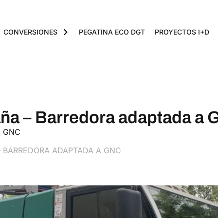
CONVERSIONES
PEGATINA ECO DGT
PROYECTOS I+D
aña – Barredora adaptada a
 a GNC
– BARREDORA ADAPTADA A GNC