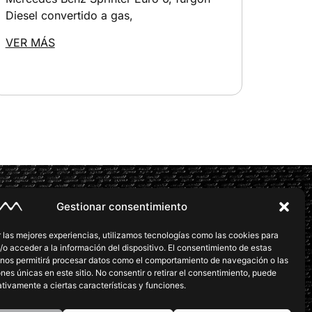
Diesel convertido a gas,
VER MÁS
Gestionar consentimiento
CENTRALES
 las mejores experiencias, utilizamos tecnologías como las cookies para
e de la Vila 63B, 08830 Sant Boi de Llobregat
o acceder a la información del dispositivo. El consentimiento de estas
 nos permitirá procesar datos como el comportamiento de navegación o las
arm.com
+34932809972
ones únicas en este sitio. No consentir o retirar el consentimiento, puede
tivamente a ciertas características y funciones.
NES COMERCIALES
@evarm.com
+34932809972