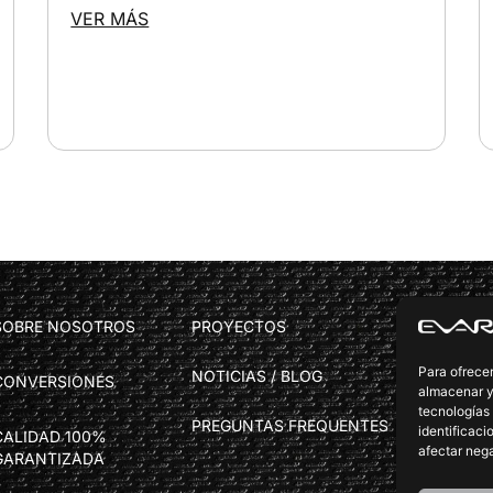
VER MÁS
SOBRE NOSOTROS
PROYECTOS
CONTACTO
OFICINAS 
Para ofrecer
NOTICIAS / BLOG
CONVERSIONES
Avd. Torr
almacenar y/
tecnologías
info@ev
PREGUNTAS FREQUENTES
identificaci
CALIDAD 100%
afectar nega
DELEGACIO
GARANTIZADA
tecnica