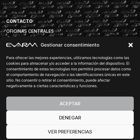
CONTACTO
OFICINAS CENTRALES
Avd. Torre de la Vila 63B, 08830 Sant Boi de Llobregat
Gestionar consentimiento
info@evarm.com
+34932809972
Para ofrecer las mejores experiencias, utilizamos tecnologías como las
DELEGACIONES COMERCIALES
cookies para almacenar y/o acceder a la información del dispositivo. El
consentimiento de estas tecnologías nos permitirá procesar datos como
tecnica@evarm.com
+34932809972
el comportamiento de navegación o las identificaciones únicas en este
SÍGUENOS:
sitio. No consentir o retirar el consentimiento, puede afectar
negativamente a ciertas características y funciones.
ACEPTAR
DENEGAR
©Copyright 2026 EVARM. All rights reserved.
Diseño Web
Barcelona
Accesibilidad
Política de privacidad
Aviso legal
Política de cookies
VER PREFERENCIAS