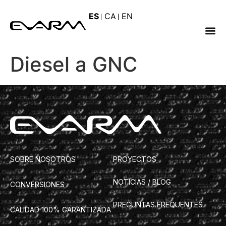
PRIMER AREA
ES
CA
EN
TRUCK – Conversión
Diesel a GNC
SOBRE NOSOTROS
PROYECTOS
NOTICIAS / BLOG
CONVERSIONES
PREGUNTAS FREQUENTES
CALIDAD 100% GARANTIZADA