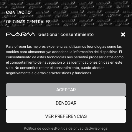
CONTACTO
OFICINAS CENTRALES
Avd. Torre de la Vila 63B, 08830 Sant Boi de Llobregat
Gestionar consentimiento
info@evarm.com
+34932809972
Para ofrecer las mejores experiencias, utilizamos tecnologías como las
DELEGACIONES COMERCIALES
cookies para almacenar y/o acceder a la información del dispositivo. El
consentimiento de estas tecnologías nos permitirá procesar datos como
tecnica@evarm.com
+34932809972
el comportamiento de navegación o las identificaciones únicas en este
SÍGUENOS:
sitio. No consentir o retirar el consentimiento, puede afectar
negativamente a ciertas características y funciones.
ACEPTAR
DENEGAR
©Copyright 2026 EVARM. All rights reserved.
Diseño Web
Barcelona
Accesibilidad
Política de privacidad
Aviso legal
Política de cookies
VER PREFERENCIAS
Política de cookies
Política de privacidad
Aviso legal