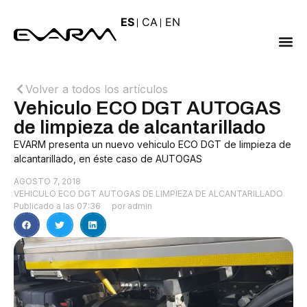
ES
CA
EN
Volver a todos los artículos
Vehiculo ECO DGT AUTOGAS
de limpieza de alcantarillado
EVARM presenta un nuevo vehiculo ECO DGT de limpieza de
alcantarillado, en éste caso de AUTOGAS
AGOSTO 7, 2018
VEHICULO ECO DGT AUTOGAS DE LIMPIEZA DE ALCANTARILLADO
Publicado a las
07:36
por
admin