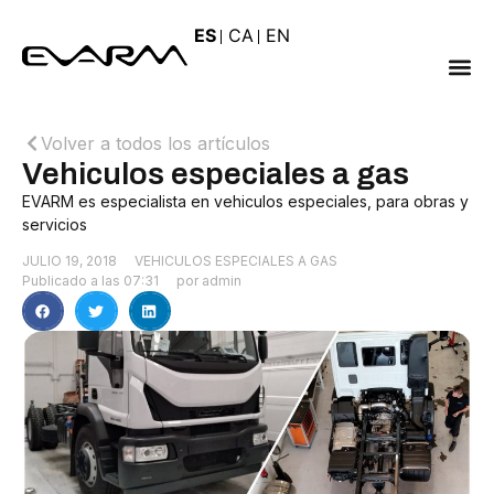
ES
CA
EN
Volver a todos los artículos
Vehiculos especiales a gas
EVARM es especialista en vehiculos especiales, para obras y
servicios
JULIO 19, 2018
VEHICULOS ESPECIALES A GAS
Publicado a las
07:31
por
admin