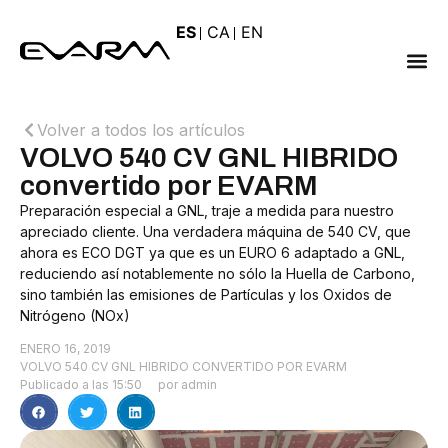
ES
CA
EN
Volver a todos los artículos
VOLVO 540 CV GNL HIBRIDO
convertido por EVARM
Preparación especial a GNL, traje a medida para nuestro
apreciado cliente. Una verdadera máquina de 540 CV, que
ahora es ECO DGT ya que es un EURO 6 adaptado a GNL,
reduciendo así notablemente no sólo la Huella de Carbono,
sino también las emisiones de Partículas y los Oxidos de
Nitrógeno (NOx)
ENERO 16, 2019
VOLVO 540 CV GNL HIBRIDO CONVERTIDO POR EVARM
Publicado a las
15:50
por
admin