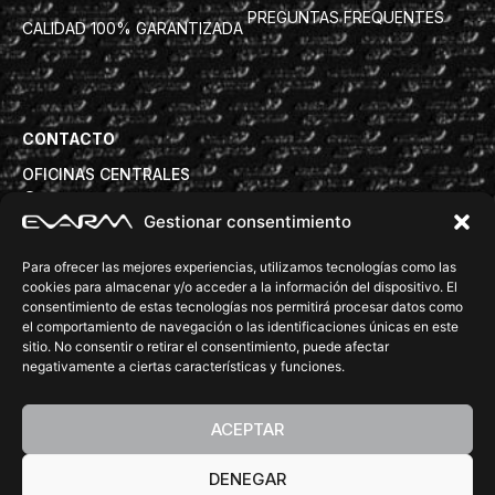
PREGUNTAS FREQUENTES
CALIDAD 100% GARANTIZADA
CONTACTO
OFICINAS CENTRALES
Avd. Torre de la Vila 63B, 08830 Sant Boi de Llobregat
Gestionar consentimiento
info@evarm.com
+34932809972
Para ofrecer las mejores experiencias, utilizamos tecnologías como las
DELEGACIONES COMERCIALES
cookies para almacenar y/o acceder a la información del dispositivo. El
consentimiento de estas tecnologías nos permitirá procesar datos como
tecnica@evarm.com
+34932809972
el comportamiento de navegación o las identificaciones únicas en este
SÍGUENOS:
sitio. No consentir o retirar el consentimiento, puede afectar
negativamente a ciertas características y funciones.
ACEPTAR
DENEGAR
©Copyright 2026 EVARM. All rights reserved.
Diseño Web